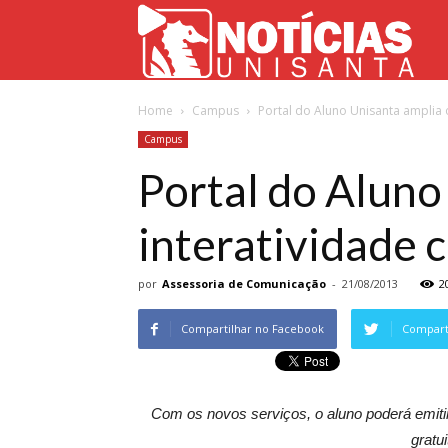
Not
Home
Campus
Portal do Aluno Unisanta amplia o
Uni
Campus
Portal do Aluno
interatividade c
por
Assessoria de Comunicação
-
21/08/2013
2
Compartilhar no Facebook
Comparti
Com os novos serviços, o aluno poderá emitir
gratu