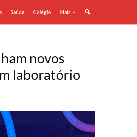
a
Saúde
Colégio
Mais
anham novos
em laboratório