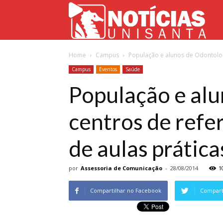
Not
Home
Campus
População e alunos de Odontolog
Uni
Campus
Eventos
Saúde
População e al
centros de refe
de aulas prática
por
Assessoria de Comunicação
-
28/08/2014
1
Compartilhar no Facebook
Comparti