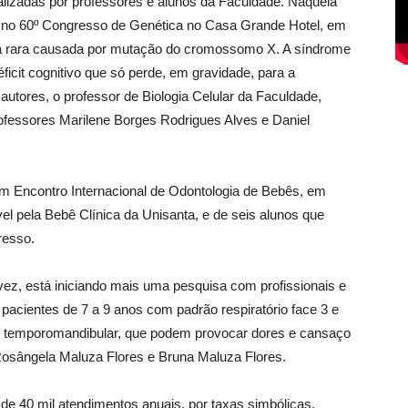
lizadas por professores e alunos da Faculdade. Naquela
ho no 60º Congresso de Genética no Casa Grande Hotel, em
ça rara causada por mutação do cromossomo X. A síndrome
ficit cognitivo que só perde, em gravidade, para a
tores, o professor de Biologia Celular da Faculdade,
rofessores Marilene Borges Rodrigues Alves e Daniel
 em Encontro Internacional de Odontologia de Bebês, em
el pela Bebê Clínica da Unisanta, e de seis alunos que
resso.
 vez, está iniciando mais uma pesquisa com profissionais e
 pacientes de 7 a 9 anos com padrão respiratório face 3 e
o temporomandibular, que podem provocar dores e cansaço
Rosângela Maluza Flores e Bruna Maluza Flores.
 de 40 mil atendimentos anuais, por taxas simbólicas.