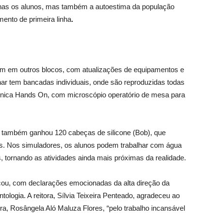
enas os alunos, mas também a autoestima da população
mento de primeira linha
.
am em outros blocos, com atualizações de equipamentos e
inar tem bancadas individuais, onde são reproduzidas todas
écnica Hands On, com microscópio operatório de mesa para
o também ganhou 120 cabeças de silicone (Bob), que
es. Nos simuladores, os alunos podem trabalhar com água
is, tornando as atividades ainda mais próximas da realidade.
eçou, com declarações emocionadas da alta direção da
ologia. A reitora, Sílvia Teixeira Penteado, agradeceu ao
ra, Rosângela Aló Maluza Flores, “pelo trabalho incansável