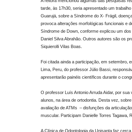
A reitora mencionou algumas das pesquisas rea
tarde, às 17h30, seria apresentado um trabal
Guarujá, sobre a Síndrome do X- Frágil, doen
provoca alterações morfológicas funcionais e dé
Síndrome de Down, conforme explicou um dos au
Daniel Silva Abrahão. Outros autores são os p
Siquierolli Vilas Boas.
Foi citada ainda a participação, em setembro,
Lima, Peru, do professor Júlio Bassi, responsáv
apresentarão painéis científicos durante o cong
O professor Luís Antonio Arruda Aidar, por sua
alunos, na área de ortodontia. Desta vez, sobre
avaliação de ATMs – disfunções da articulaçã
muscular. Participam Danielle Torres Tagawa, 
A Clínica de Odontologia da Unisanta faz cerca