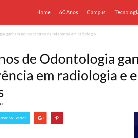
Home
60 Anos
Campus
Tecnologi
ícias
ia ganham novos centros de referência em radiologia...
santa
unos de Odontologia g
rência em radiologia e 
s
030
lhar no Twitter