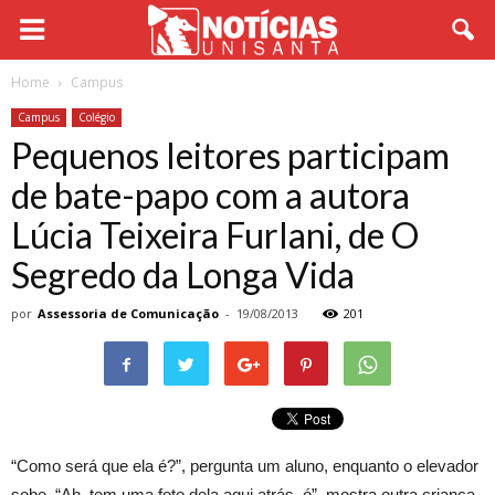
Home
Campus
Campus
Colégio
Pequenos leitores participam
de bate-papo com a autora
Lúcia Teixeira Furlani, de O
Segredo da Longa Vida
por
Assessoria de Comunicação
-
19/08/2013
201
“Como será que ela é?”, pergunta um aluno, enquanto o elevador
sobe. “Ah, tem uma foto dela aqui atrás, ó”, mostra outra criança,