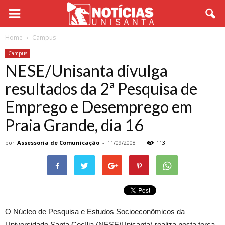
Home
Campus
Campus
NESE/Unisanta divulga
resultados da 2ª Pesquisa de
Emprego e Desemprego em
Praia Grande, dia 16
por
Assessoria de Comunicação
-
11/09/2008
113
O Núcleo de Pesquisa e Estudos Socioeconômicos da
Universidade Santa Cecília (NESE/Unisanta) realiza nesta terça-