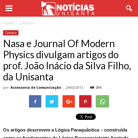
Home
Campus
Campus
Nasa e Journal Of Modern
Physics divulgam artigos do
prof. João Inácio da Silva Filho,
da Unisanta
por
Assessoria de Comunicação
-
24/02/2012
296
Os artigos descrevem a Lógica Paraquântica – construída
como os fundamentos da Lógica Paraconsistente Anotada –