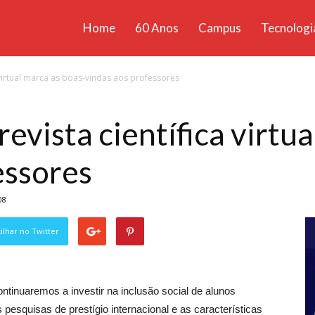
Home
60 Anos
Campus
Tecnologi
ícias
 virtual marca as boas-vindas aos professores
santa
vista científica virtua
essores
08
lhar no Twitter
tinuaremos a investir na inclusão social de alunos
esquisas de prestígio internacional e as características