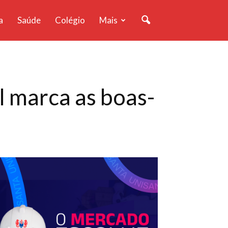
a
Saúde
Colégio
Mais
l marca as boas-