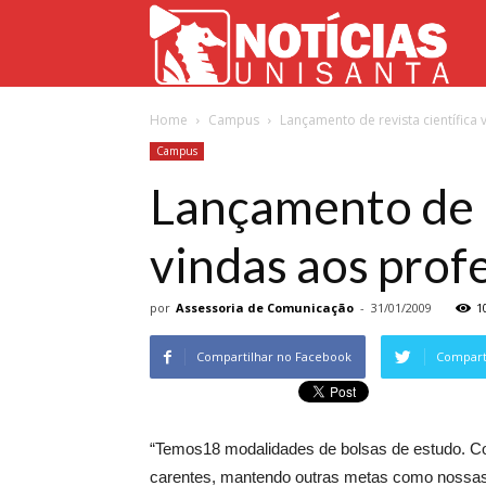
Not
Home
Campus
Lançamento de revista científica
Uni
Campus
Lançamento de re
vindas aos prof
por
Assessoria de Comunicação
-
31/01/2009
1
Compartilhar no Facebook
Comparti
“Temos18 modalidades de bolsas de estudo. Con
carentes, mantendo outras metas como nossas p