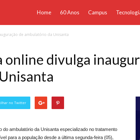
Home
60 Anos
Campus
Tecnologi
ícias
inauguração de ambulatório da Unisanta
santa
a online divulga inaugu
 Unisanta
lhar no Twitter
ão do ambulatório da Unisanta especializado no tratamento
ível para a população desde a última segunda-feira (05),