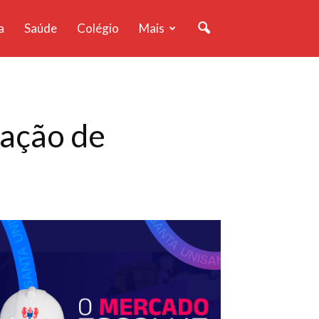
a
Saúde
Colégio
Mais
ração de