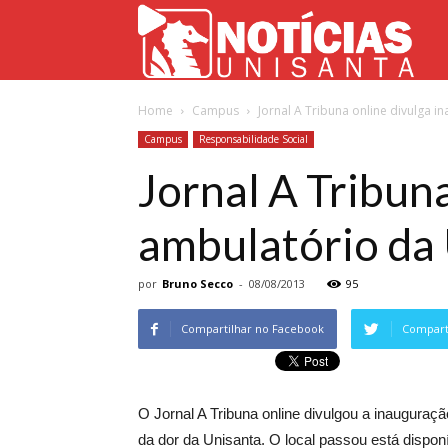
Not
Home
Campus
Jornal A Tribuna online divulga 
Uni
Campus
Responsabilidade Social
Jornal A Tribun
ambulatório da
por
Bruno Secco
-
08/08/2013
95
Compartilhar no Facebook
Comparti
O Jornal A Tribuna online divulgou a inauguraç
da dor da Unisanta. O local passou está dispon