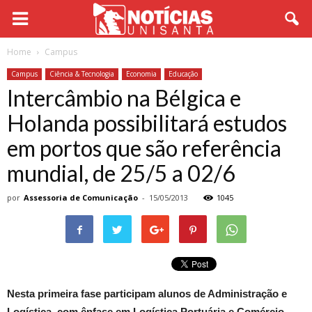
Home
Campus
Campus
Ciência & Tecnologia
Economia
Educação
Intercâmbio na Bélgica e
Holanda possibilitará estudos
em portos que são referência
mundial, de 25/5 a 02/6
por
Assessoria de Comunicação
-
15/05/2013
1045
Nesta primeira fase participam alunos de Administração e
Logística, com ênfase em Logística Portuária e Comércio