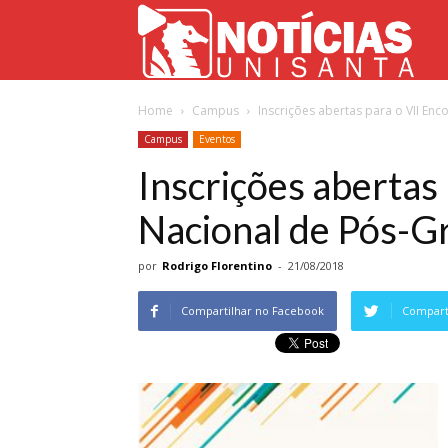
Not
Home
Campus
Inscrições abertas para o VII En
Uni
Campus
Eventos
Inscrições abertas
Nacional de Pós-G
por
Rodrigo Florentino
-
21/08/2018
Compartilhar no Facebook
Comparti