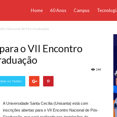
Home
60 Anos
Campus
Tecnologi
ícias
contro Nacional de Pós-Graduação
santa
 para o VII Encontro
raduação
244
lhar no Twitter
A Universidade Santa Cecília (Unisanta) está com
inscrições abertas para o VII Encontro Nacional de Pós-
Graduação, que será realizado nas instalações da