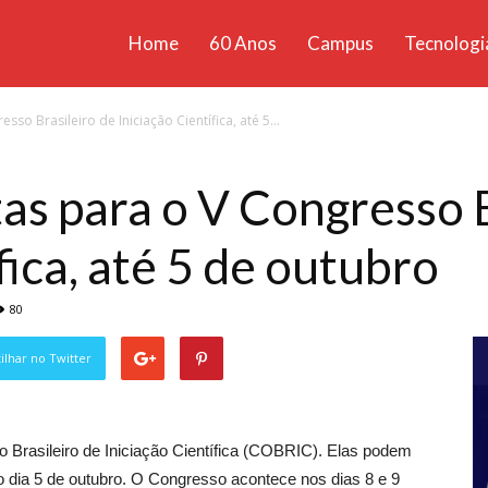
Home
60 Anos
Campus
Tecnologi
ícias
sso Brasileiro de Iniciação Científica, até 5...
santa
tas para o V Congresso B
fica, até 5 de outubro
80
lhar no Twitter
o Brasileiro de Iniciação Científica (COBRIC). Elas podem
 o dia 5 de outubro. O Congresso acontece nos dias 8 e 9