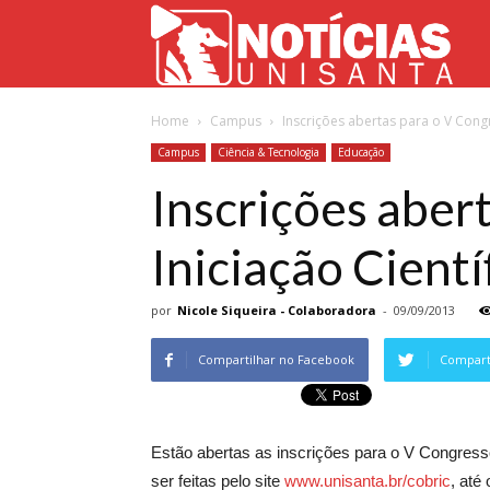
Not
Home
Campus
Inscrições abertas para o V Congre
Uni
Campus
Ciência & Tecnologia
Educação
Inscrições aber
Iniciação Cientí
por
Nicole Siqueira - Colaboradora
-
09/09/2013
Compartilhar no Facebook
Comparti
Estão abertas as inscrições para o V Congress
ser feitas pelo site
www.unisanta.br/cobric
, até