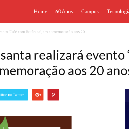
Home
60 Anos
Campus
Tecnologi
ícias
evento ‘Café com Botânica’, em comemoração aos 20...
santa
santa realizará evento
omemoração aos 20 anos
lhar no Twitter