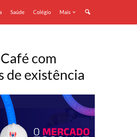
a
Saúde
Colégio
Mais
 ‘Café com
 de existência