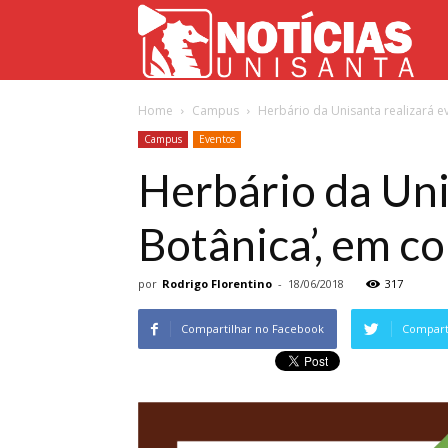
Not
Home
Campus
Herbário da Unisanta realizará 
Uni
Campus
Eventos
Herbário da Uni
Botânica’, em c
por
Rodrigo Florentino
-
18/06/2018
317
Compartilhar no Facebook
Comparti