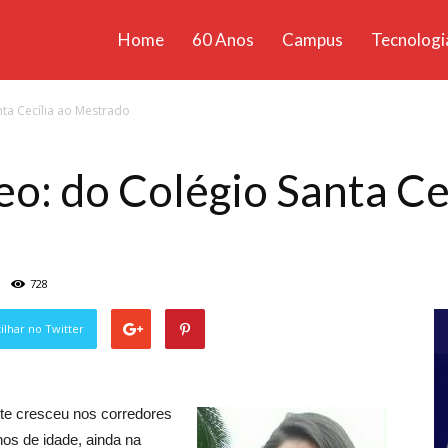
Home
60 Anos
Campus
Tecnologi
ícias
ta Cecília ao Mestrado
santa
: do Colégio Santa Cec
728
lhar no Twitter
te cresceu nos corredores
nos de idade, ainda na