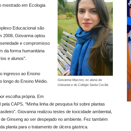
m o mestrado em Ecologia
plexo Educacional são
m 2008, Giovanna optou
a seriedade e compromisso
ém da forma humanitária
ios e alunos”.
 o ingresso ao Ensino
Giovanna Mazzeo, ex aluna da
o longo do Ensino Médio.
Unisanta e do Colégio Santa Cecília
por escolha própria. Em
 pela CAPS. “Minha linha de pesquisa foi sobre plantas
sileiro”. Giovanna realizou testes de toxicidade ambiental,
ato de Ginseng ao ser despejado no ambiente. Fez também
a planta para o tratamento de úlcera gástrica.