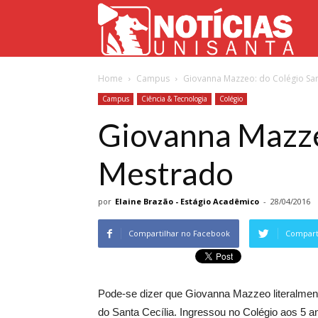
Not
Home
Campus
Giovanna Mazzeo: do Colégio San
Uni
Campus
Ciência & Tecnologia
Colégio
Giovanna Mazzeo
Mestrado
por
Elaine Brazão - Estágio Acadêmico
-
28/04/2016
Compartilhar no Facebook
Comparti
Pode-se dizer que Giovanna Mazzeo literalmen
do Santa Cecília. Ingressou no Colégio aos 5 a