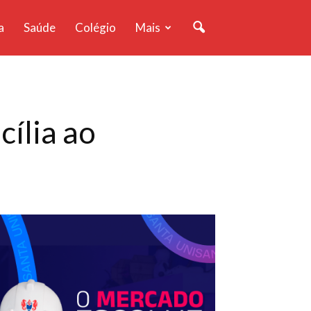
a
Saúde
Colégio
Mais
ília ao