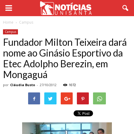
Home
Campus
Campus
Fundador Milton Teixeira dará
nome ao Ginásio Esportivo da
Etec Adolpho Berezin, em
Mongaguá
por
Cláudia Busto
-
27/10/2012
1072