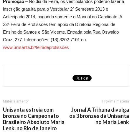
Promoção
– No dia da Feira, os vestibulandos poderão fazer a
inscrição gratuita para o Vestibular 2º Semestre 2013 e
Antecipado 2014, pagando somente o Manual do Candidato. A
23ª Feira de Profissões tem apoio da Diretoria Regional de
Ensino de Santos e São Vicente. Entrada pela Rua Oswaldo
Cruz, 277. Informações: (13) 3202-7101 ou
www.unisanta.br/feiradeprofissoes
Matéria anterior
Próxima matéria
Unisanta estreia com
Jornal A Tribuna divulga
bronze no Campeonato
os 3 bronzes da Unisanta
Brasileiro Absoluto Maria
no Maria Lenk
Lenk, no Rio de Janeiro