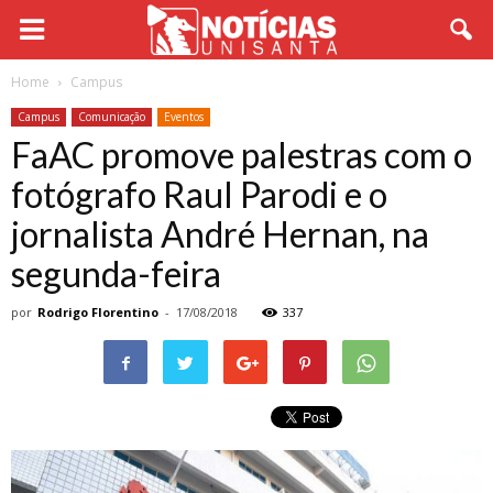
Home
Campus
Campus
Comunicação
Eventos
FaAC promove palestras com o
fotógrafo Raul Parodi e o
jornalista André Hernan, na
segunda-feira
por
Rodrigo Florentino
-
17/08/2018
337