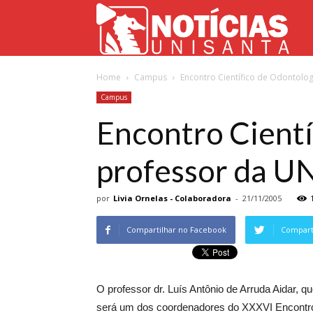
Not
Home
Campus
Encontro Científico de Odontol
Uni
Campus
Encontro Cientí
professor da 
por
Livia Ornelas - Colaboradora
-
21/11/2005
Compartilhar no Facebook
Comparti
O professor dr. Luís Antônio de Arruda Aidar, 
será um dos coordenadores do XXXVI Encontro C