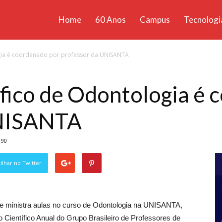
Home
60 Anos
Campus
Tecnologi
ícias
ogia é coordenado por professor da UNISANTA
santa
fico de Odontologia é 
UNISANTA
190
lhar no Twitter
que ministra aulas no curso de Odontologia na UNISANTA,
ientífico Anual do Grupo Brasileiro de Professores de