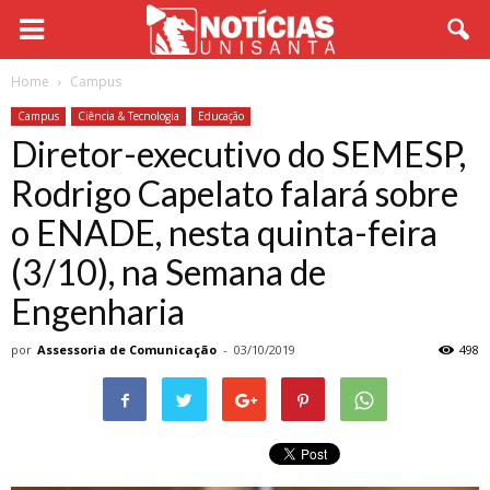
Home
Campus
Campus
Ciência & Tecnologia
Educação
Diretor-executivo do SEMESP,
Rodrigo Capelato falará sobre
o ENADE, nesta quinta-feira
(3/10), na Semana de
Engenharia
por
Assessoria de Comunicação
-
03/10/2019
498