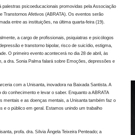
rá palestras psicoeducacionais promovidas pela Associação
 de Transtornos Afetivos (ABRATA). Os eventos serão
ada entre as instituições, na última quarta-feira (19).
lmente, a cargo de profissionais, psiquiatras e psicólogos
epressão e transtorno bipolar, risco de suicídio, estigma,
de. O primeiro evento acontecerá no dia 28 de abril, às
de, a dra. Sonia Palma falará sobre Emoções, depressões e
arceria com a Unisanta, inovadora na Baixada Santista. A
 do conhecimento e levar o saber. Enquanto a ABRATA
os mentais e as doenças mentais, a Unisanta também faz o
ns e o público em geral. Estamos unindo um trabalho
santa, profa. dra. Sílvia Ângela Teixeira Penteado; a