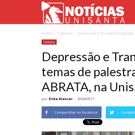
Not
Home
Campus
Depressão e Transtorno Bipolar 
Uni
Campus
Depressão e Tran
temas de palestr
ABRATA, na Unis
por
Erika Alencar
-
20/04/2017
Compartilhar no Facebook
Comparti