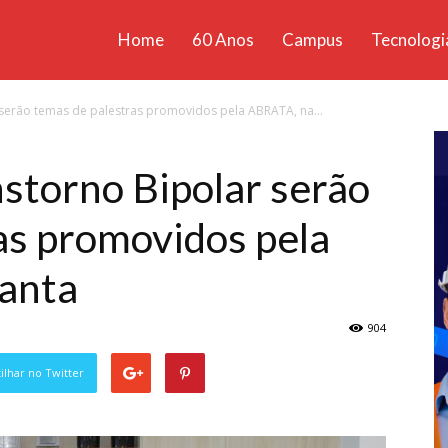
Home
60 Anos
Campus
Tecnologi
ícias
serão temas de palestras promovidos pela ABRATA, na...
santa
storno Bipolar serão
as promovidos pela
anta
904
lhar no Twitter