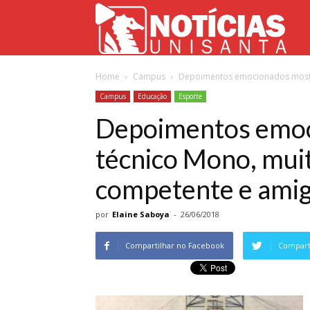
Not
Home
Campus
Depoimentos emocionados mostr
Uni
Campus
Educação
Esporte
Depoimentos emoc
técnico Mono, muit
competente e ami
por
Elaine Saboya
-
26/06/2018
Compartilhar no Facebook
Comparti