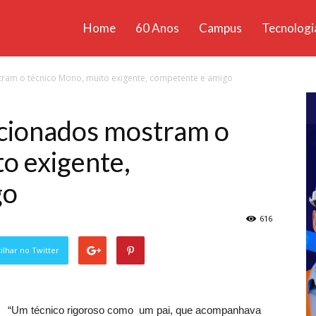
Home
60 Anos
Campus
Tecnologi
ícias
am o técnico Mono, muito exigente, competente e amigo
santa
ionados mostram o
o exigente,
go
616
lhar no Twitter
“Um técnico rigoroso como um pai, que acompanhava