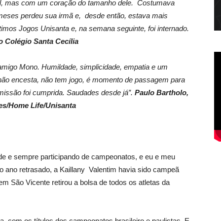
tal, mas com um coração do tamanho dele. Costumava
 meses perdeu sua irmã e, desde então, estava mais
imos Jogos Unisanta e, na semana seguinte, foi internado.
 Colégio Santa Cecília
amigo Mono. Humildade, simplicidade, empatia e um
a não encesta, não tem jogo, é momento de passagem para
missão foi cumprida. Saudades desde já”.
Paulo Bartholo,
es/Home Life/Unisanta
dade e sempre participando de campeonatos, e eu e meu
o ano retrasado, a Kaillany Valentim havia sido campeã
m São Vicente retirou a bolsa de todos os atletas da
a, com os títulos dos campeonatos brasileiro e paulistas. E