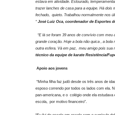
estava em atividade. Estourado, temperamen
trazer lanches de casa para a equipe. Há dois
fechado, quieto. Trabalhou normalmente nos últ
“
José Luiz Oca, coordenador de Esportes do
“E lá se foram 39 anos de convívio com meu 
grande coração. Hoje a bola não quica , a bol
outra esfera. Vá em paz, meu amigo pois sua 
técnico da equipe de karate
Resistência/Fup
Apoio aos jovens
“Minha filha faz judô desde os três anos de i
esposo correndo por todos os lados com ela. N
pan-americana, e o colégio onde ela estudava e
escola, por motivo financeiro”.
“Eu fui de escola em escola com o currículo del