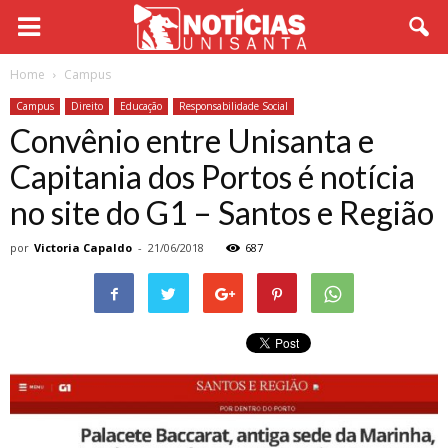
Home
Campus
Campus
Direito
Educação
Responsabilidade Social
Convênio entre Unisanta e
Capitania dos Portos é notícia
no site do G1 – Santos e Região
por
Victoria Capaldo
-
21/06/2018
687