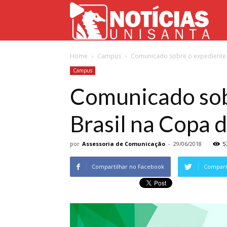
Not
Home
Campus
Comunicado sobre o expediente d
Uni
Campus
Comunicado sob
Brasil na Copa
por
Assessoria de Comunicação
-
29/06/2018
5
Compartilhar no Facebook
Comparti