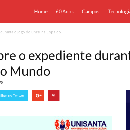
Home
60 Anos
Campus
Tecnologi
ícias
urante o jogo do Brasil na Copa do...
santa
re o expediente durant
 do Mundo
75
lhar no Twitter