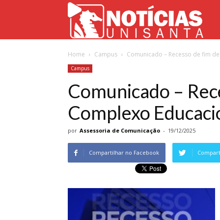
Not
Home
Campus
Comunicado – Recesso de fim de 
Uni
Campus
Comunicado – Rece
Complexo Educacio
por
Assessoria de Comunicação
-
19/12/2025
Compartilhar no Facebook
Comparti