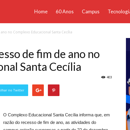
Home
60 Anos
Campus
Tecnologi
ícias
ano no Complexo Educacional Santa Cecília
santa
sso de fim de ano no
nal Santa Cecília
403
lhar no Twitter
O Complexo Educacional Santa Cecília informa que, em
razão do recesso de fim de ano, as atividades do
campus estarão suspensas a partir de 22 de dezembro