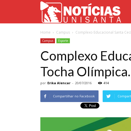
Not
Home
Campus
Complexo Educacional Santa Cecíli
Uni
Campus
Esporte
Complexo Educac
Tocha Olímpica.
por
Erika Alencar
-
20/07/2016
414
Compartilhar no Facebook
Comparti