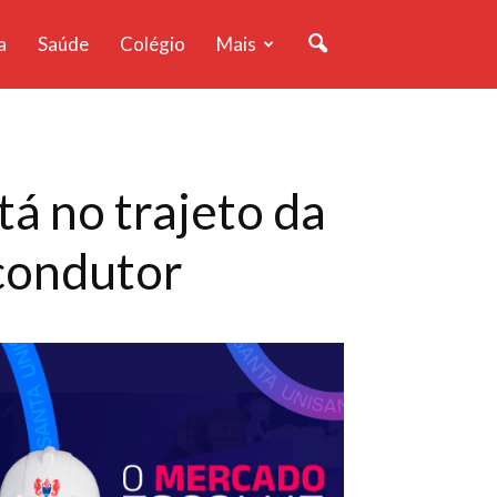
a
Saúde
Colégio
Mais
á no trajeto da
 condutor