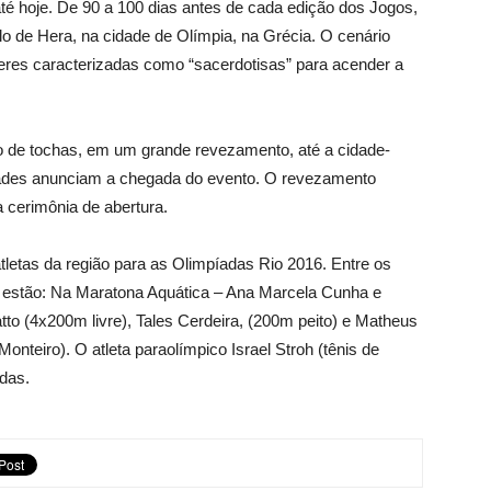
 até hoje. De 90 a 100 dias antes de cada edição dos Jogos,
 de Hera, na cidade de Olímpia, na Grécia. O cenário
heres caracterizadas como “sacerdotisas” para acender a
 de tochas, em um grande revezamento, até a cidade-
idades anunciam a chegada do evento. O revezamento
 cerimônia de abertura.
tletas da região para as Olimpíadas Rio 2016. Entre os
nto estão: Na Maratona Aquática – Ana Marcela Cunha e
to (4x200m livre), Tales Cerdeira, (200m peito) e Matheus
onteiro). O atleta paraolímpico Israel Stroh (tênis de
das.