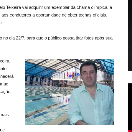
elo Teixeira vai adquirir um exemplar da chama olímpica, a
 aos condutores a oportunidade de obter tochas oficiais,
o.
o no dia 22/7, para que o público possa tirar fotos após sua
xeira,
ante
anecerá
m ao
ucação,
 mais
que