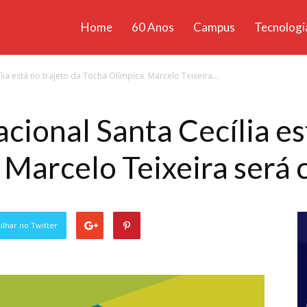
Home
60 Anos
Campus
Tecnologi
ícias
a está no trajeto da Tocha Olímpica. Marcelo Teixeira...
santa
ional Santa Cecília est
 Marcelo Teixeira será
lhar no Twitter