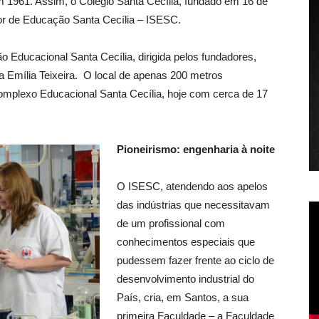
m 1961. Assim, o Colégio Santa Cecília, fundado em 16 de
ior de Educação Santa Cecília – ISESC.
 Educacional Santa Cecília, dirigida pelos fundadores,
ra Emília Teixeira. O local de apenas 200 metros
mplexo Educacional Santa Cecília, hoje com cerca de 17
Pioneirismo: engenharia à noite
O ISESC, atendendo aos apelos
das indústrias que necessitavam
de um profissional com
conhecimentos especiais que
pudessem fazer frente ao ciclo de
desenvolvimento industrial do
País, cria, em Santos, a sua
primeira Faculdade – a Faculdade