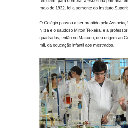
residiam, para comprar a escolinha primária, e
maio de 1932, foi a semente do Instituto Super
O Colégio passou a ser mantido pela Associação
Nilza e o saudoso Milton Teixeira, e a professo
quadrados, então no Macuco, deu origem ao Co
mil, da educação infantil aos mestrados.