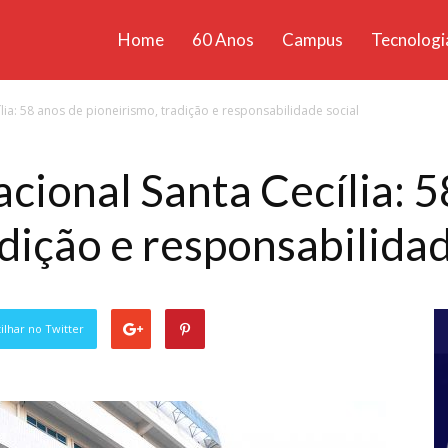
Home
60 Anos
Campus
Tecnologi
ícias
ia: 58 anos de pioneirismo, tradição e responsabilidade social
santa
ional Santa Cecília: 5
dição e responsabilidad
lhar no Twitter