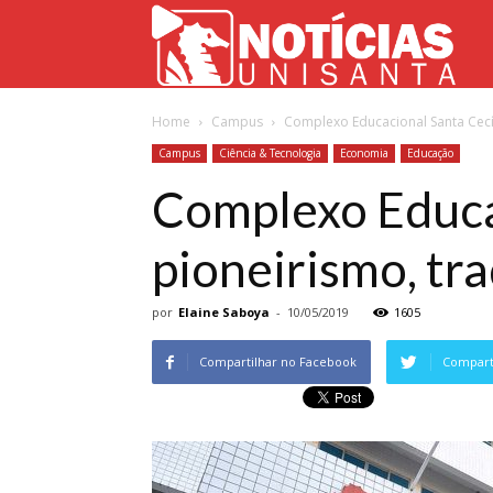
Not
Home
Campus
Complexo Educacional Santa Cecíl
Uni
Campus
Ciência & Tecnologia
Economia
Educação
Complexo Educac
pioneirismo, tra
por
Elaine Saboya
-
10/05/2019
1605
Compartilhar no Facebook
Comparti