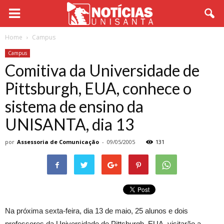
Home
Campus
Campus
Comitiva da Universidade de
Pittsburgh, EUA, conhece o
sistema de ensino da
UNISANTA, dia 13
por
Assessoria de Comunicação
-
09/05/2005
131
Na próxima sexta-feira, dia 13 de maio, 25 alunos e dois
professores da Universidade de Pittsburgh, EUA, visitarão a