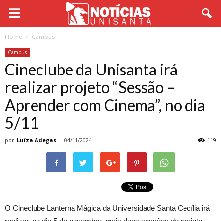
Home
Campus
Campus
Cineclube da Unisanta irá
realizar projeto “Sessão –
Aprender com Cinema”, no dia
5/11
por
Luíza Adegas
-
04/11/2024
119
O Cineclube Lanterna Mágica da Universidade Santa Cecília irá
realizar, no dia 5 de novembro, mais duas sessões do projeto