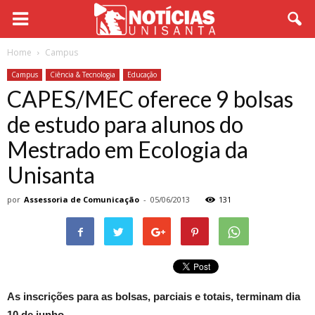
Home
Campus
Campus
Ciência & Tecnologia
Educação
CAPES/MEC oferece 9 bolsas
de estudo para alunos do
Mestrado em Ecologia da
Unisanta
por
Assessoria de Comunicação
-
05/06/2013
131
As inscrições para as bolsas, parciais e totais, terminam dia
10 de junho
.