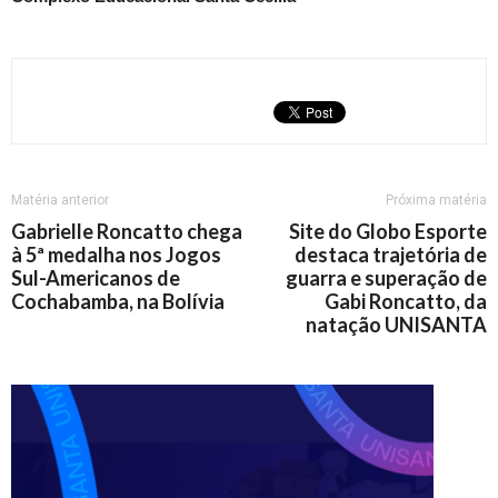
Matéria anterior
Próxima matéria
Gabrielle Roncatto chega
Site do Globo Esporte
à 5ª medalha nos Jogos
destaca trajetória de
Sul-Americanos de
guarra e superação de
Cochabamba, na Bolívia
Gabi Roncatto, da
natação UNISANTA