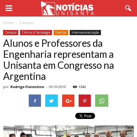
Home
Campus
Campus
Ciência & Tecnologia
Eventos
Internacionalização
Alunos e Professores da
Engenharia representam a
Unisanta em Congresso na
Argentina
por
Rodrigo Florentino
-
09/10/2018
1342