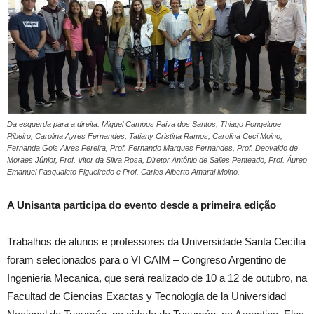
Da esquerda para a direita: Miguel Campos Paiva dos Santos, Thiago Pongelupe
Ribeiro, Carolina Ayres Fernandes, Tatiany Cristina Ramos, Carolina Ceci Moino,
Fernanda Gois Alves Pereira, Prof. Fernando Marques Fernandes, Prof. Deovaldo de
Moraes Júnior, Prof. Vitor da Silva Rosa, Diretor Antônio de Salles Penteado, Prof. Áureo
Emanuel Pasqualeto Figueiredo e Prof. Carlos Alberto Amaral Moino.
A Unisanta participa do evento desde a primeira edição
Trabalhos de alunos e professores da Universidade Santa Cecília
foram selecionados para o VI CAIM – Congreso Argentino de
Ingenieria Mecanica, que será realizado de 10 a 12 de outubro, na
Facultad de Ciencias Exactas y Tecnología de la Universidad