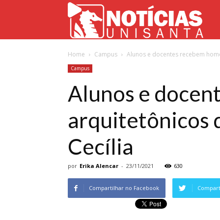
Not
Home
Campus
Alunos e docentes recebem home
Uni
Campus
Alunos e docen
arquitetônicos 
Cecília
por
Erika Alencar
-
23/11/2021
630
Compartilhar no Facebook
Comparti