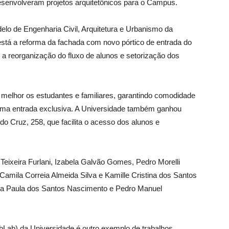
esenvolveram projetos arquitetônicos para o Campus.
elo de Engenharia Civil, Arquitetura e Urbanismo da
 está a reforma da fachada com novo pórtico de entrada do
o a reorganização do fluxo de alunos e setorização dos
 melhor os estudantes e familiares, garantindo comodidade
uma entrada exclusiva. A Universidade também ganhou
 Cruz, 258, que facilita o acesso dos alunos e
 Teixeira Furlani, Izabela Galvão Gomes, Pedro Morelli
amila Correia Almeida Silva e Kamille Cristina dos Santos
na Paula dos Santos Nascimento e Pedro Manuel
bLab) da Universidade é outro exemplo de trabalhos