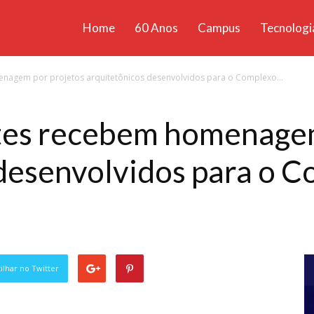
Home
60 Anos
Campus
Tecnologi
ícias
nagem por projetos arquitetônicos desenvolvidos para o Complexo...
santa
tes recebem homenagem
desenvolvidos para o 
lhar no Twitter