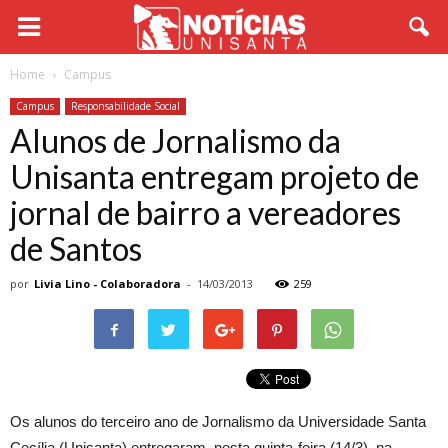
Home
Campus
Campus
Responsabilidade Social
Alunos de Jornalismo da
Unisanta entregam projeto de
jornal de bairro a vereadores
de Santos
por
Livia Lino - Colaboradora
-
14/03/2013
259
Os alunos do terceiro ano de Jornalismo da Universidade Santa
Cecília (Unisanta) entregaram, nesta quinta-feira (14/3), na