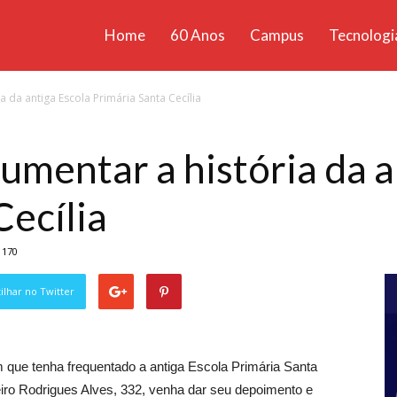
Home
60 Anos
Campus
Tecnologi
ícias
 da antiga Escola Primária Santa Cecília
santa
umentar a história da a
Cecília
170
lhar no Twitter
que tenha frequentado a antiga Escola Primária Santa
eiro Rodrigues Alves, 332, venha dar seu depoimento e