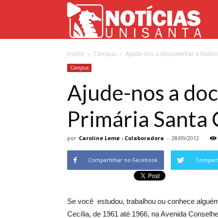
Not
Home
Campus
Ajude-nos a documentar a história
Uni
Campus
Ajude-nos a doc
Primária Santa 
por
Caroline Leme - Colaboradora
-
28/09/2012
Compartilhar no Facebook
Comparti
Se você estudou, trabalhou ou conhece alguém 
Cecília, de 1961 até 1966, na Avenida Conselh