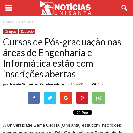
Home
Campus
Campus
Educação
Cursos de Pós-graduação nas
áreas de Engenharia e
Informática estão com
inscrições abertas
por
Nicole Siqueira - Colaboradora
-
26/07/2013
155
A Universidade Santa Cecília (Unisanta) está com inscrições
abertas para os cursos de Pós-Graduação em Engenharia de