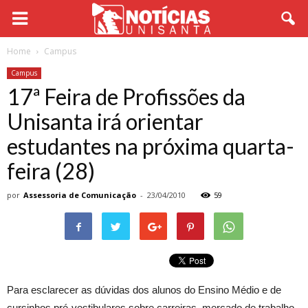
Home
Campus
Campus
17ª Feira de Profissões da
Unisanta irá orientar
estudantes na próxima quarta-
feira (28)
por
Assessoria de Comunicação
-
23/04/2010
59
Para esclarecer as dúvidas dos alunos do Ensino Médio e de
cursinhos pré-vestibulares sobre carreiras, mercado de trabalho,