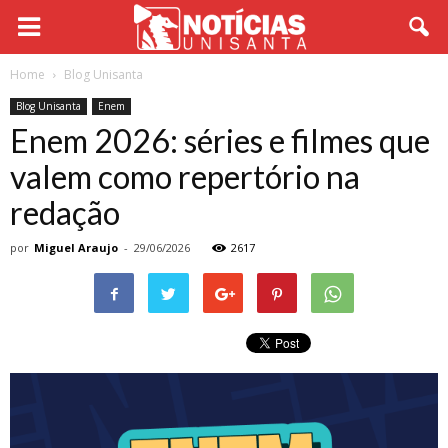
Home
Blog Unisanta
Blog Unisanta
Enem
Enem 2026: séries e filmes que
valem como repertório na
redação
por
Miguel Araujo
-
29/06/2026
2617