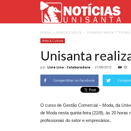
Not
Home
Artes & Cultura
Unisanta realiza 1° Fórum 
Uni
Artes & Cultura
Unisanta realiz
por
Livia Lino - Colaboradora
-
21/08/2013
72
Compartilhar no Facebook
Comparti
O curso de Gestão Comercial – Moda, da Univer
de Moda nesta quinta-feira (22/8), às 20 horas 
profissionais do setor e empresários.