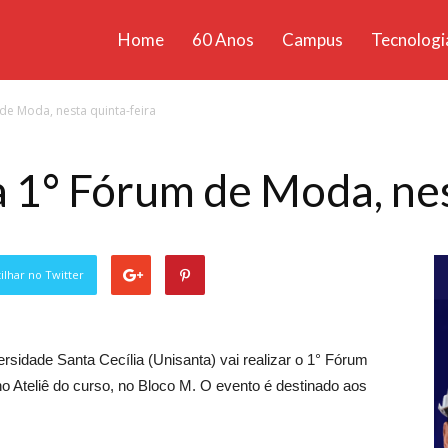
Home
60 Anos
Campus
Tecnologi
ícias
de Moda, nesta quinta-feira
santa
a 1° Fórum de Moda, nes
lhar no Twitter
sidade Santa Cecília (Unisanta) vai realizar o 1° Fórum
no Ateliê do curso, no Bloco M. O evento é destinado aos