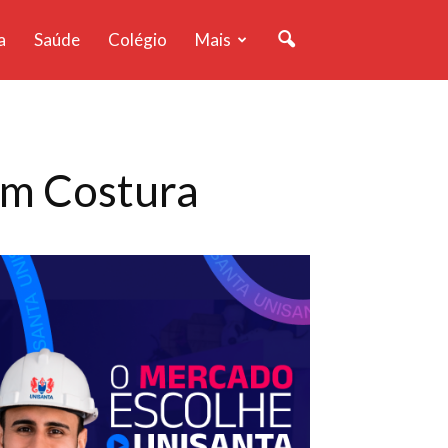
a
Saúde
Colégio
Mais
em Costura