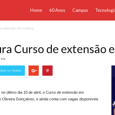
Home
60 Anos
Campus
Tecnologi
ícias
de extensão em Costura
santa
ura Curso de extensão 
115
lhar no Twitter
 no último dia 10 de abril, o
Curso de extensão em
e Oliveira Gonçalves, e ainda conta com vagas disponíveis