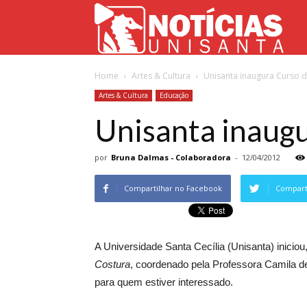
Not
Home
Artes & Cultura
Unisanta inaugura Curso 
Uni
Artes & Cultura
Educação
Unisanta inaug
por
Bruna Dalmas - Colaboradora
-
12/04/2012
Compartilhar no Facebook
Comparti
A Universidade Santa Cecília (Unisanta) iniciou,
Costura
, coordenado pela Professora Camila d
para quem estiver interessado.