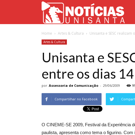
Not
Home
Artes & Cultura
Unisanta e SESC realizam o
Uni
Artes & Cultura
Unisanta e SES
entre os dias 14
por
Assessoria de Comunicação
-
29/06/2009
9
Compartilhar no Facebook
Comparti
O CINEME-SE 2009, Festival da Experiência do 
paulista, apresenta como tema o figurino. Com 