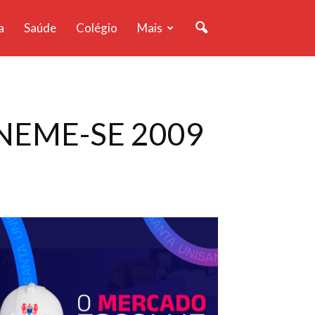
a
Saúde
Colégio
Mais
CINEME-SE 2009