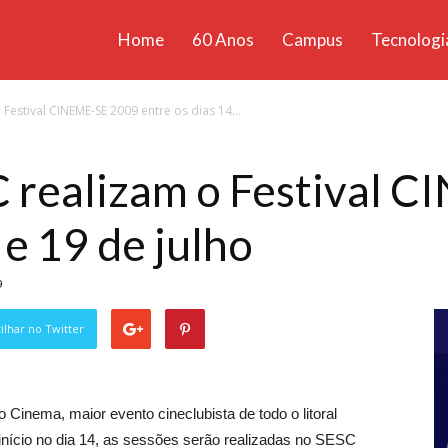
Home
60 Anos
Campus
Tecnologi
ícias
 Festival CINEME-SE 2009 entre os dias 14...
santa
C realizam o Festival 
 e 19 de julho
9
lhar no Twitter
Cinema, maior evento cineclubista de todo o litoral
início no dia 14, as sessões serão realizadas no SESC