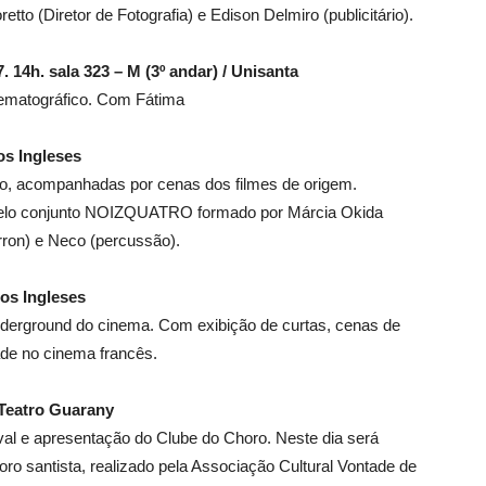
etto (Diretor de Fotografia) e Edison Delmiro (publicitário).
 14h. sala 323 – M (3º andar) / Unisanta
inematográfico. Com Fátima
s Ingleses
vo, acompanhadas por cenas dos filmes de origem.
 pelo conjunto NOIZQUATRO formado por Márcia Okida
rron) e Neco (percussão).
os Ingleses
underground do cinema. Com exibição de curtas, cenas de
ade no cinema francês.
eatro Guarany
val e apresentação do Clube do Choro. Neste dia será
o santista, realizado pela Associação Cultural Vontade de