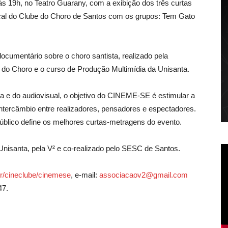
s 19h, no Teatro Guarany, com a exibição dos três curtas
cal do Clube do Choro de Santos com os grupos: Tem Gato
cumentário sobre o choro santista, realizado pela
e do Choro e o curso de Produção Multimídia da Unisanta.
a e do audiovisual, o objetivo do CINEME-SE é estimular a
ntercâmbio entre realizadores, pensadores e espectadores.
úblico define os melhores curtas-metragens do evento.
Unisanta, pela V² e co-realizado pelo SESC de Santos.
.br/cineclube/cinemese
, e-mail:
associacaov2@gmail.com
47.