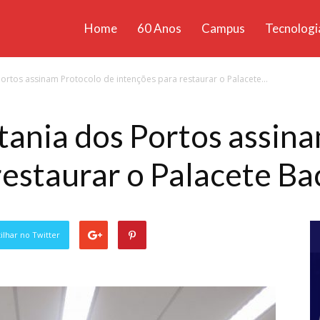
Home
60 Anos
Campus
Tecnologi
ícias
ortos assinam Protocolo de intenções para restaurar o Palacete...
santa
tania dos Portos assin
restaurar o Palacete Ba
lhar no Twitter