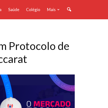
a
Saúde
Colégio
Mais
am Protocolo de
ccarat