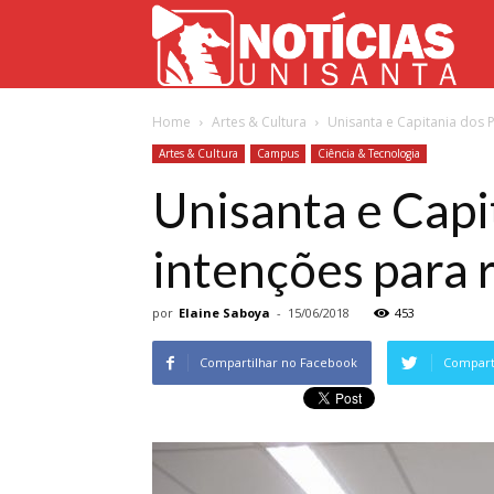
Not
Home
Artes & Cultura
Unisanta e Capitania dos P
Uni
Artes & Cultura
Campus
Ciência & Tecnologia
Unisanta e Capi
intenções para 
por
Elaine Saboya
-
15/06/2018
453
Compartilhar no Facebook
Comparti