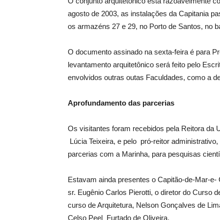
O conjunto arquitetônico está razoavelmente c
agosto de 2003, as instalações da Capitania pa
os armazéns 27 e 29, no Porto de Santos, no b
O documento assinado na sexta-feira é para Pro
levantamento arquitetônico será feito pelo Escr
envolvidos outras outas Faculdades, como a de 
Aprofundamento das parcerias
Os visitantes foram recebidos pela Reitora da U
Lúcia Teixeira, e pelo pró-reitor administrativo
parcerias com a Marinha, para pesquisas cientí
Estavam ainda presentes o Capitão-de-Mar-e- 
sr. Eugênio Carlos Pierotti, o diretor do Curso 
curso de Arquitetura, Nelson Gonçalves de Lima
Celso Peel Furtado de Oliveira.