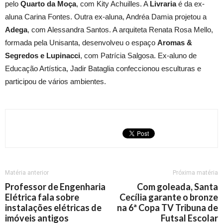
pelo
Quarto da Moça
, com Kity Achuilles. A
Livraria
é da ex-
aluna Carina Fontes. Outra ex-aluna, Andréa Damia projetou a
Adega
, com Alessandra Santos. A arquiteta Renata Rosa Mello,
formada pela Unisanta, desenvolveu o espaço
Aromas &
Segredos e Lupinacci
, com Patrícia Salgosa. Ex-aluno de
Educação Artística, Jadir Bataglia confeccionou esculturas e
participou de vários ambientes.
Matéria anterior
Próxima matéria
Professor de Engenharia
Com goleada, Santa
Elétrica fala sobre
Cecília garante o bronze
instalações elétricas de
na 6ª Copa TV Tribuna de
imóveis antigos
Futsal Escolar