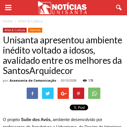
Home
Artes & Cultura
Artes & Cultura
Talentos
Unisanta apresentou ambiente
inédito voltado a idosos,
avalidado entre os melhores da
SantosArquidecor
por
Assessoria de Comunicação
-
30/10/2008
178
O projeto
Suíte dos Avós,
ambiente desenvolvido por
professores de Arquitetura e Urbanismo, de Design de Interiores