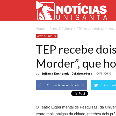
Not
Home
Artes & Cultura
TEP recebe dois prêmios c
Uni
Artes & Cultura
TEP recebe dois
Morder”, que h
por
Juliana Kucharuk - Colaboradora
-
04/11/2010
Compartilhar no Facebook
Comparti
O Teatro Experimental de Pesquisas, da Univer
teatro mais antigos da cidade, recebeu dois p