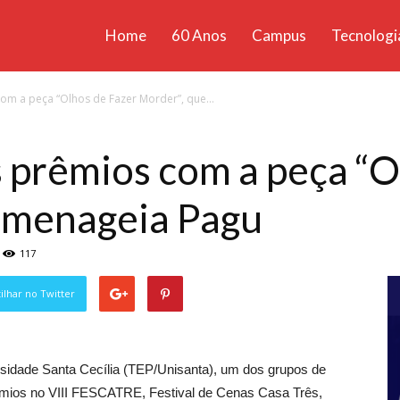
Home
60 Anos
Campus
Tecnologi
ícias
om a peça “Olhos de Fazer Morder”, que...
santa
 prêmios com a peça “O
omenageia Pagu
117
lhar no Twitter
sidade Santa Cecília (TEP/Unisanta), um dos grupos de
rêmios no VIII FESCATRE, Festival de Cenas Casa Três,