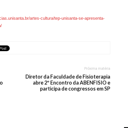
icias.unisanta.br/artes-cultura/tep-unisanta-se-apresenta-
/
Próxima matéria
Diretor da Faculdade de Fisioterapia
no
abre 2º Encontro da ABENFISIO e
participa de congressos em SP