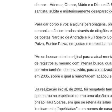
de mar – Ademar, Osmar, Mário e o Disouza”. Es
santista, súbita e misteriosamente desapareci
Para dar corpo e voz a alguns personagens, pr
cercanias são lembradas através de citações
os poetas Narciso de Andrade e Rui Ribeiro Cou
Paiva, Eunice Paiva, em justas e merecidas 
“Ao se buscar o texto original para a atual m
de registros e, mesmo com intensa busca, quase
por mim também desenvolvido, para a realiza
em 2005, sobre o qual a remontagem acabou se 
Da realização inicial, de 2002, foi resgatado t
que entrou no espetáculo como uma alusão a um
prisão Raul Soares, em que se referia às sala
ironicamente, “apelidadas” com nomes de casa