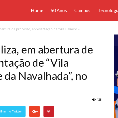
Home
60 Anos
Campus
Tecnologi
ícias
bertura de processo, apresentação de “Vila Belmiro –...
santa
liza, em abertura de
ntação de “Vila
e da Navalhada”, no
128
lhar no Twitter