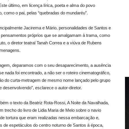
te último, em licença lírica, poeta e alma do povo
do, como o pai, pelas “quebradas do mundaréu”.
incipalmente Jacirema e Mário, personalidades de Santos e
 e pensamentos próprios que se amalgamam à trama, como
to, o diretor teatral Tanah Correa e a viúva de Rubens
homenagens.
ontagem, deparamos com o seu desaparecimento, a ausência
 nada foi encontrado, a não ser o roteiro cinematográfico,
ção do curta-metragem de mesmo nome lançado pelo grupo
desenvolvendo”, esclarece o autor-diretor.
ambém o texto da Beatriz Rota-Rossi, A Noite da Navalhada,
 trecho do livro de Lidia Maria de Melo sobre o navio
s de tortura que eram realizadas nessa embarcação e,
s de espetáculos do centro noturno de Santos à época,