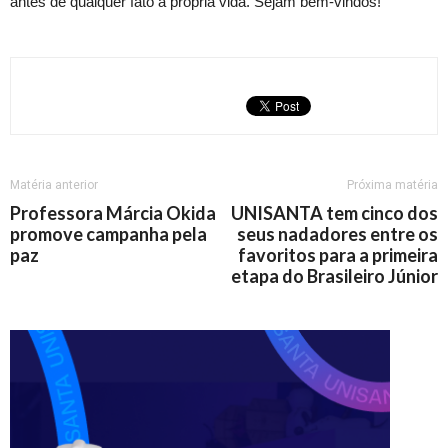
antes de qualquer fato a própria vida. Sejam bem-vindos!
Matéria anterior
Próxima matéria
Professora Márcia Okida
UNISANTA tem cinco dos
promove campanha pela
seus nadadores entre os
paz
favoritos para a primeira
etapa do Brasileiro Júnior