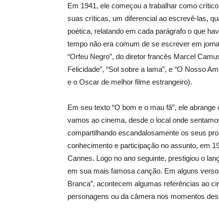
Em 1941, ele começou a trabalhar como crític
suas críticas, um diferencial ao escrevê-las, 
poética, relatando em cada parágrafo o que hav
tempo não era comum de se escrever em jornais)
“Orfeu Negro”, do diretor francês Marcel Camu
Felicidade”, “Sol sobre a lama”, e “O Nosso A
e o Oscar de melhor filme estrangeiro).
Em seu texto “O bom e o mau fã”, ele abrange 
vamos ao cinema, desde o local onde sentamos
compartilhando escandalosamente os seus pr
conhecimento e participação no assunto, em 196
Cannes. Logo no ano seguinte, prestigiou o lan
em sua mais famosa canção. Em alguns verso
Branca”, acontecem algumas referências ao c
personagens ou da câmera nos momentos desc