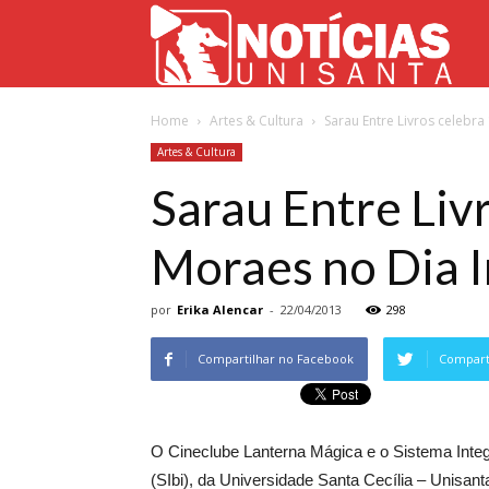
Not
Home
Artes & Cultura
Sarau Entre Livros celebra
Uni
Artes & Cultura
Sarau Entre Liv
Moraes no Dia I
por
Erika Alencar
-
22/04/2013
298
Compartilhar no Facebook
Comparti
O Cineclube Lanterna Mágica e o Sistema Integ
(SIbi), da Universidade Santa Cecília – Unisant