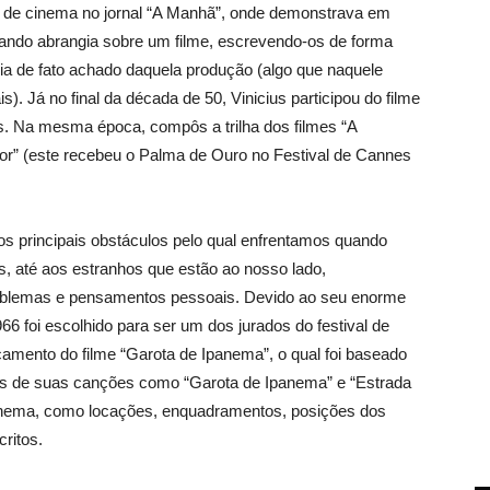
o de cinema no jornal “A Manhã”, onde demonstrava em
quando abrangia sobre um filme, escrevendo-os de forma
ia de fato achado daquela produção (algo que naquele
. Já no final da década de 50, Vinicius participou do filme
s. Na mesma época, compôs a trilha dos filmes “A
mor” (este recebeu o Palma de Ouro no Festival de Cannes
os principais obstáculos pelo qual enfrentamos quando
, até aos estranhos que estão ao nosso lado,
oblemas e pensamentos pessoais. Devido ao seu enorme
6 foi escolhido para ser um dos jurados do festival de
çamento do filme “Garota de Ipanema”, o qual foi baseado
s de suas canções como “Garota de Ipanema” e “Estrada
inema, como locações, enquadramentos, posições dos
ritos.