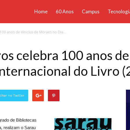
Home
60 Anos
Campus
Tecnologi
ícias
 100 anos de Vinicius de Moraes no Dia...
santa
ros celebra 100 anos de
nternacional do Livro (
lhar no Twitter
rado de Bibliotecas
a, realizam o Sarau