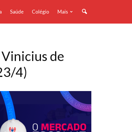
a
Saúde
Colégio
Mais
 Vinicius de
23/4)