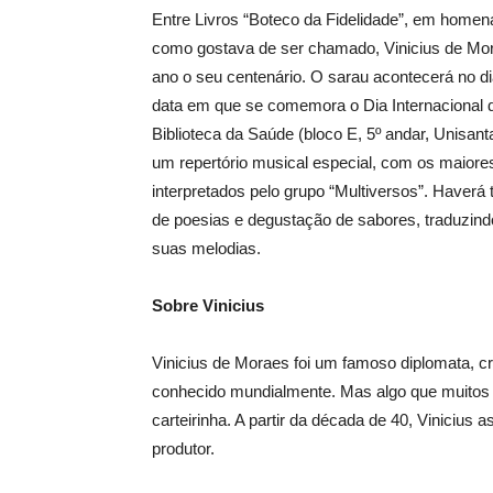
Entre Livros “Boteco da Fidelidade”, em homen
como gostava de ser chamado, Vinicius de Mor
ano o seu centenário. O sarau acontecerá no dia 
data em que se comemora o Dia Internacional d
Biblioteca da Saúde (bloco E, 5º andar, Unisant
um repertório musical especial, com os maiore
interpretados pelo grupo “Multiversos”. Have
de poesias e degustação de sabores, traduzindo
suas melodias.
Sobre Vinicius
Vinicius de Moraes foi um famoso diplomata, cro
conhecido mundialmente. Mas algo que muitos n
carteirinha. A partir da década de 40, Vinicius a
produtor.