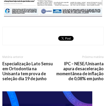
Matéria anterior
Próxima matéria
Especialização Lato Sensu
IPC – NESE/Unisanta
em Ortodontia na
apura desaceleração
Unisanta tem prova de
momentânea de inflação
seleção dia 19 de junho
de 0,08% em junho