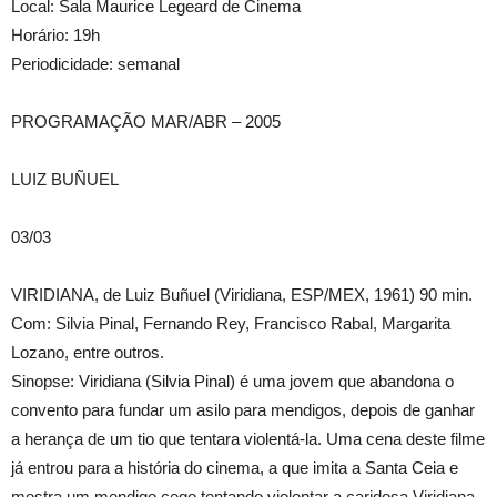
Local: Sala Maurice Legeard de Cinema
Horário: 19h
Periodicidade: semanal
PROGRAMAÇÃO MAR/ABR – 2005
LUIZ BUÑUEL
03/03
VIRIDIANA, de Luiz Buñuel (Viridiana, ESP/MEX, 1961) 90 min.
Com: Silvia Pinal, Fernando Rey, Francisco Rabal, Margarita
Lozano, entre outros.
Sinopse: Viridiana (Silvia Pinal) é uma jovem que abandona o
convento para fundar um asilo para mendigos, depois de ganhar
a herança de um tio que tentara violentá-la. Uma cena deste filme
já entrou para a história do cinema, a que imita a Santa Ceia e
mostra um mendigo cego tentando violentar a caridosa Viridiana.