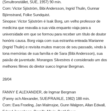
(Smultronstället, SUE, 1957) 90 min.
Com: Victor Sjöström, Bibi Andersson, Ingrid Thulin, Gunnar
Björnstrand, Folke Sundquist.
Sinopse: Victor Sjöström é Isak Borg, um velho professor de
medicina que reavalia a sua vida enquanto viaja para a
universidade em que se formou para receber um título de doutor
honóris causa. Borg viaja com sua estranha enteada Marianne
(Ingrid Thulin) e revisita muitos marcos de seu passado, vindo à
tona memórias de sua família e de Sara (Bibi Andersson), sua
paixão de juventude. Morangos Silvestres é considerado um dos
melhores filmes do diretor sueco Ingmar Bergman.
28/04
FANNY E ALEXANDER, de Ingmar Bergman
(Fanny och Alexander, SUE/FRA/ALE, 1982) 188 min.
Com: Ewa Froeling, Jan Malmsjoe, Gunn Walgren, Allan Edwall,