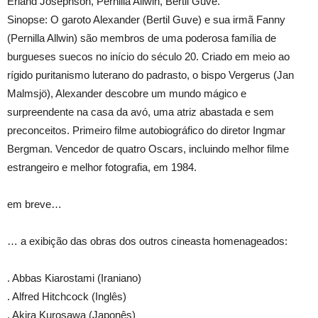
Erland Josephson, Pernilla Allwin, Bertil Guve.
Sinopse: O garoto Alexander (Bertil Guve) e sua irmã Fanny
(Pernilla Allwin) são membros de uma poderosa família de
burgueses suecos no início do século 20. Criado em meio ao
rígido puritanismo luterano do padrasto, o bispo Vergerus (Jan
Malmsjö), Alexander descobre um mundo mágico e
surpreendente na casa da avó, uma atriz abastada e sem
preconceitos. Primeiro filme autobiográfico do diretor Ingmar
Bergman. Vencedor de quatro Oscars, incluindo melhor filme
estrangeiro e melhor fotografia, em 1984.
em breve…
… a exibição das obras dos outros cineasta homenageados:
. Abbas Kiarostami (Iraniano)
. Alfred Hitchcock (Inglês)
. Akira Kurosawa (Japonês)