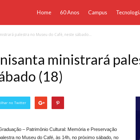
Home
60 Anos
Campus
Tecnologi
ícias
nistrará palestra no Museu do Café, neste sábado...
santa
nisanta ministrará pal
sábado (18)
lhar no Twitter
Graduação – Patrimônio Cultural: Memória e Preservação
 palestra no Museu do Café, às 14h, no próximo sábado, no