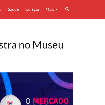
a
Saúde
Colégio
Mais
estra no Museu