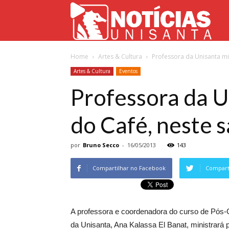
Not
Home
Artes & Cultura
Professora da Unisanta mi
Uni
Artes & Cultura
Eventos
Professora da U
do Café, neste 
por
Bruno Secco
-
16/05/2013
143
Compartilhar no Facebook
Comparti
A professora e coordenadora do curso de Pós-
da Unisanta, Ana Kalassa El Banat, ministrará