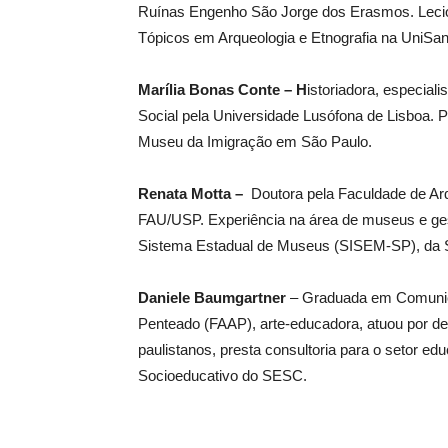
Ruínas Engenho São Jorge dos Erasmos. Leciona 
Tópicos em Arqueologia e Etnografia na UniSan
Marília Bonas Conte – H
istoriadora, especia
Social pela Universidade Lusófona de Lisboa.
Museu da Imigração em São Paulo.
Renata Motta –
Doutora pela Faculdade de Ar
FAU/USP. Experiência na área de museus e gest
Sistema Estadual de Museus (SISEM-SP), da Se
Daniele Baumgartner
– Graduada em Comunic
Penteado (FAAP), arte-educadora, atuou por de
paulistanos, presta consultoria para o setor 
Socioeducativo do SESC.