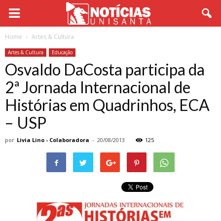
Home
Artes & Cultura
Artes & Cultura
Educação
Osvaldo DaCosta participa da
2ª Jornada Internacional de
Histórias em Quadrinhos, ECA
– USP
por
Livia Lino - Colaboradora
-
20/08/2013
125