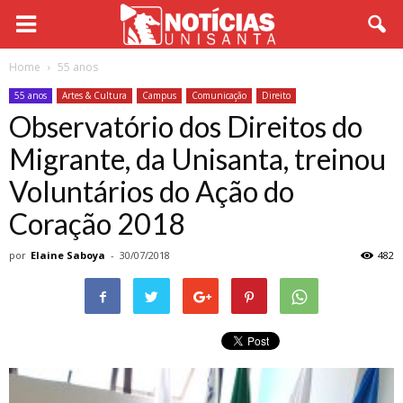
Home
55 anos
55 anos
Artes & Cultura
Campus
Comunicação
Direito
Observatório dos Direitos do
Migrante, da Unisanta, treinou
Voluntários do Ação do
Coração 2018
por
Elaine Saboya
-
30/07/2018
482