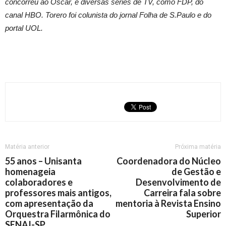
concorreu ao Oscar, e diversas séries de TV, como FDP, do
canal HBO. Torero foi colunista do jornal Folha de S.Paulo e do
portal UOL.
Matéria anterior
Próxima matéria
55 anos – Unisanta
Coordenadora do Núcleo
homenageia
de Gestão e
colaboradores e
Desenvolvimento de
professores mais antigos,
Carreira fala sobre
com apresentação da
mentoria à Revista Ensino
Orquestra Filarmônica do
Superior
SENAI-SP